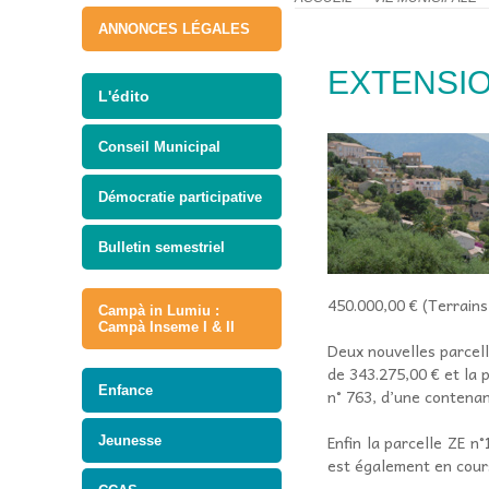
ANNONCES LÉGALES
EXTENSIO
L'édito
Conseil Municipal
Démocratie participative
Bulletin semestriel
450.000,00 € (Terrains
Campà in Lumiu :
Campà Inseme I & II
Deux nouvelles parcell
de 343.275,00 € et la 
Enfance
n° 763, d’une contenan
Enfin la parcelle ZE 
Jeunesse
est également en cours