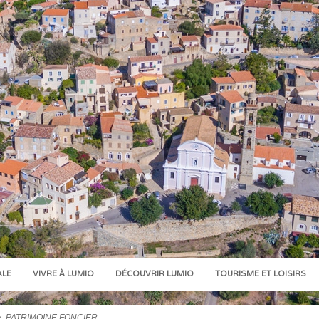
ALE
VIVRE À LUMIO
DÉCOUVRIR LUMIO
TOURISME ET LOISIRS
>
PATRIMOINE FONCIER