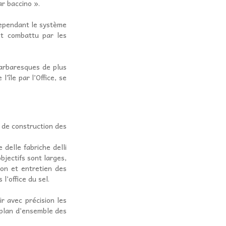
ar baccino ».
Cependant le système
ent combattu par les
arbaresques de plus
’île par l’Office, se
e de construction des
delle fabriche delli
jectifs sont larges,
ion et entretien des
l’office du sel.
ir avec précision les
 plan d’ensemble des