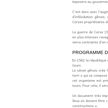
imposera au gouverneur
C’est donc avec l’augm
d’inféodation gênois,
Corses propriétaires d
La guerre de Corse 15
en plus intenses ravage
verra contrainte d’en 
PROGRAMME DE
En 1562 la république 
tours.
Le sénat gênois crée 
torri » qui se compose
cet organisme est prin
tours. Pour cela, il se
Un document très impor
lieux où doivent être
constructions ».