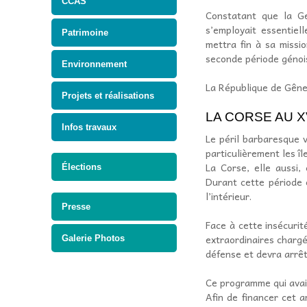
CCAS
Constatant que la Ge
s’employait essentie
Patrimoine
mettra fin à sa missi
seconde période génoi
Environnement
La République de Gênes
Projets et réalisations
LA CORSE AU X
Infos travaux
Le péril barbaresque 
particulièrement les île
La Corse, elle aussi,
Élections
Durant cette période 
l’intérieur.
Presse
Face à cette insécuri
extraordinaires chargés
Galerie Photos
défense et devra arrêt
Ce programme qui avai
Afin de financer cet 