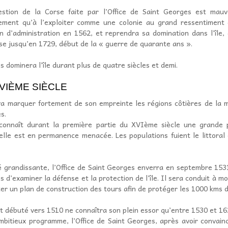
stion de la Corse faite par l’Office de Saint Georges est mauv
llement qu’à l’exploiter comme une colonie au grand ressentiment
on d’administration en 1562, et reprendra sa domination dans l’île,
se jusqu’en 1729, début de la « guerre de quarante ans ».
 dominera l’île durant plus de quatre siècles et demi.
VIÈME SIÈCLE
va marquer fortement de son empreinte les régions côtières de la 
s.
 connaît durant la première partie du XVIème siècle une grande p
elle est en permanence menacée. Les populations fuient le littoral 
té grandissante, l’Office de Saint Georges enverra en septembre 15
 d’examiner la défense et la protection de l’île. Il sera conduit à mod
er un plan de construction des tours afin de protéger les 1000 kms d
t débuté vers 1510 ne connaîtra son plein essor qu’entre 1530 et 16
ambitieux programme, l’Office de Saint Georges, après avoir convain