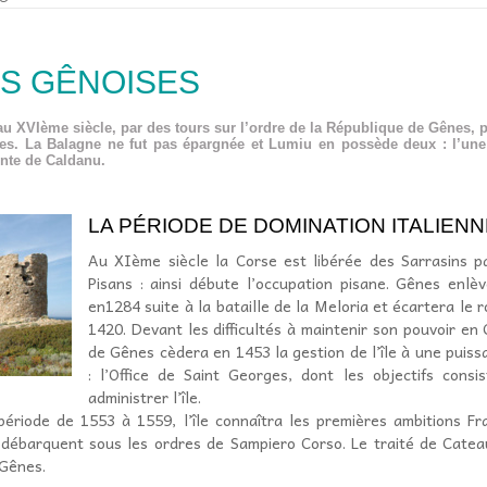
S GÊNOISES
 au XVIème siècle, par des tours sur l’ordre de la République de Gênes, p
es. La Balagne ne fut pas épargnée et Lumiu en possède deux : l’une 
inte de Caldanu.
LA PÉRIODE DE DOMINATION ITALIENNE
Au XIème siècle la Corse est libérée des Sarrasins p
Pisans : ainsi débute l’occupation pisane. Gênes enlè
en1284 suite à la bataille de la Meloria et écartera le
1420. Devant les difficultés à maintenir son pouvoir en
de Gênes cèdera en 1453 la gestion de l’île à une puis
: l’Office de Saint Georges, dont les objectifs cons
administrer l’île.
ériode de 1553 à 1559, l’île connaîtra les premières ambitions Fr
 débarquent sous les ordres de Sampiero Corso. Le traité de Catea
 Gênes.