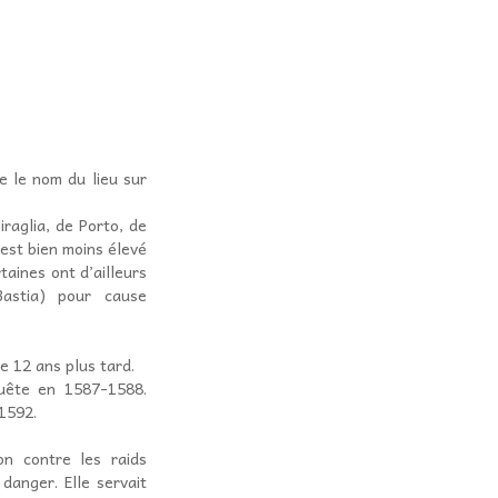
e le nom du lieu sur
raglia, de Porto, de
 est bien moins élevé
taines ont d’ailleurs
astia) pour cause
e 12 ans plus tard.
quête en 1587-1588.
 1592.
on contre les raids
danger. Elle servait