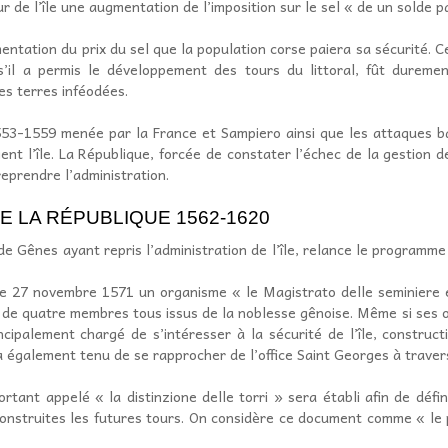
 de l’île une augmentation de l’imposition sur le sel « de un solde p
entation du prix du sel que la population corse paiera sa sécurité. 
 s’il a permis le développement des tours du littoral, fût durem
es terres inféodées.
53-1559 menée par la France et Sampiero ainsi que les attaques b
nt l’île. La République, forcée de constater l’échec de la gestion de l
reprendre l’administration.
 LA RÉPUBLIQUE 1562-1620
de Gênes ayant repris l’administration de l’île, relance le programm
le 27 novembre 1571 un organisme « le Magistrato delle seminiere e 
 de quatre membres tous issus de la noblesse gênoise. Même si ses ob
cipalement chargé de s’intéresser à la sécurité de l’île, construct
ra également tenu de se rapprocher de l’office Saint Georges à travers 
tant appelé « la distinzione delle torri » sera établi afin de défin
 construites les futures tours. On considère ce document comme « le