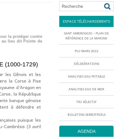
ESPACE TÉLÉCHARGEMENTS
SANT AMBROGGIO - PLAN DE
our la protéger contre
RÉFÉRENCE DE LA MARINE
au lieu dit Pointe de
PLU MARS 2022
 (1000-1729)
DÉLIBÉRATIONS
ar les Gênois et les
ANALYSES EAU POTABLE
vera la Corse à Pise
 royaume d’Aragon en
ANALYSES EAU DE MER
 Corse, la République
sante banque génoise
TRI SÉLECTIF
istent à défendre et
BULLETINS SEMESTRIELS
ançaises puisque les
u-Cambrésis (3 avril
AGENDA