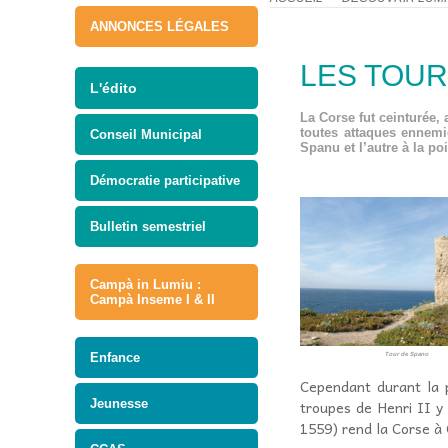
ANNONCES LÉGALES
LES TOUR
L'édito
La Corse fut ceinturée,
toutes attaques ennemi
Conseil Municipal
Spanu et l’autre à la po
Démocratie participative
Bulletin semestriel
Campà in Lumiu :
Campà Inseme I & II
Enfance
Tour de Spano
Cependant durant la p
Jeunesse
troupes de Henri II y
1559) rend la Corse à