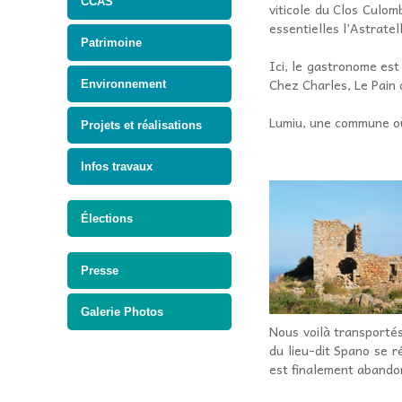
CCAS
viticole du Clos Culom
essentielles l’Astrate
Patrimoine
Ici, le gastronome est
Chez Charles, Le Pain 
Environnement
Lumiu, une commune où i
Projets et réalisations
Infos travaux
Élections
Presse
Galerie Photos
Nous voilà transportés
du lieu-dit Spano se r
est finalement abandonn