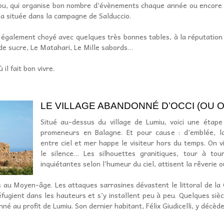
bu, qui organise bon nombre d’évènements chaque année ou encore la 
lla située dans la campagne de Salduccio.
 également choyé avec quelques très bonnes tables, à la réputation i
de sucre, Le Matahari, Le Mille sabords…
l fait bon vivre.
LE VILLAGE ABANDONNÉ D’OCCI (OU O
Situé au-dessus du village de Lumiu, voici une étape
promeneurs en Balagne. Et pour cause : d’emblée, la 
entre ciel et mer happe le visiteur hors du temps. On v
le silence… Les silhouettes granitiques, tour à tou
inquiétantes selon l’humeur du ciel, attisent la rêverie ou
 au Moyen-âge. Les attaques sarrasines dévastent le littoral de la 
éfugient dans les hauteurs et s’y installent peu à peu. Quelques siècl
é au profit de Lumiu. Son dernier habitant, Félix Giudicelli, y décèd