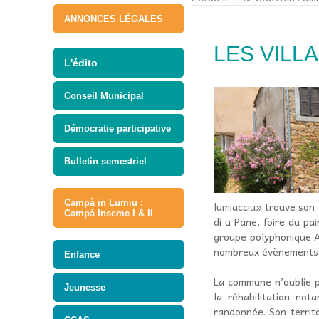
ANNONCES LÉGALES
LES VILL
L'édito
Conseil Municipal
Démocratie participative
Bulletin semestriel
Campà in Lumiu :
lumiacciu» trouve son 
Campà Inseme I & II
di u Pane, foire du pai
groupe polyphonique A 
nombreux évènements mu
Enfance
La commune n’oublie p
Jeunesse
la réhabilitation no
randonnée. Son territo