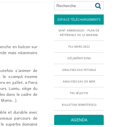
ESPACE TÉLÉCHARGEMENTS
SANT AMBROGGIO - PLAN DE
RÉFÉRENCE DE LA MARINE
penche en balcon sur
PLU MARS 2022
monde mais néanmoins
DÉLIBÉRATIONS
outefois s’animer de
ANALYSES EAU POTABLE
et le «campà inseme
a en juillet, a Fiera
ANALYSES EAU DE MER
eurs. Lumiu, siège du
TRI SÉLECTIF
les dans le cadre de
a Maria…).
BULLETINS SEMESTRIELS
able et durable avec
uveaux parcours de
AGENDA
i, le superbe domaine