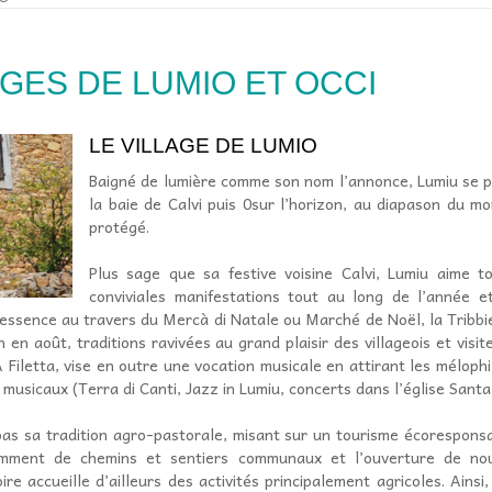
AGES DE LUMIO ET OCCI
LE VILLAGE DE LUMIO
Baigné de lumière comme son nom l’annonce, Lumiu se 
la baie de Calvi puis 0sur l’horizon, au diapason du 
protégé.
Plus sage que sa festive voisine Calvi, Lumiu aime t
conviviales manifestations tout au long de l’année 
essence au travers du Mercà di Natale ou Marché de Noël, la Tribbier
n en août, traditions ravivées au grand plaisir des villageois et visit
Filetta, vise en outre une vocation musicale en attirant les mélophi
sicaux (Terra di Canti, Jazz in Lumiu, concerts dans l’église Sant
as sa tradition agro-pastorale, misant sur un tourisme écorespons
tamment de chemins et sentiers communaux et l’ouverture de no
ire accueille d’ailleurs des activités principalement agricoles. Ains