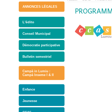
ANNONCES LÉGALES
PROGRAMME
L'édito
Conseil Municipal
Démocratie participative
Bulletin semestriel
Campà in Lumiu :
Campà Inseme I & II
Enfance
Jeunesse